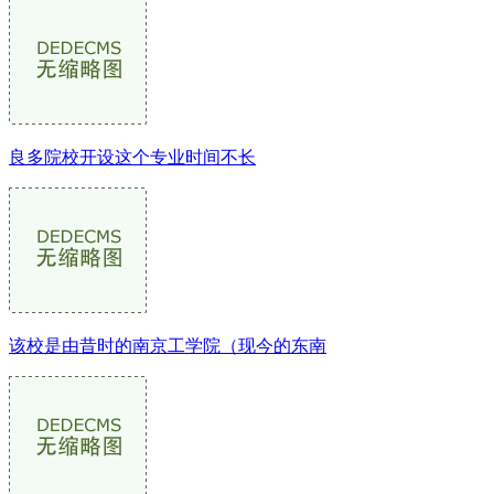
良多院校开设这个专业时间不长
该校是由昔时的南京工学院（现今的东南