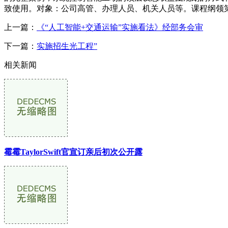
致使用。对象：公司高管、办理人员、机关人员等。课程纲领第
上一篇：
《“人工智能+交通运输”实施看法》经部务会审
下一篇：
实施招生光工程”
相关新闻
霉霉TaylorSwift官宣订亲后初次公开露