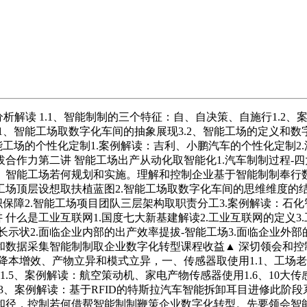
读 1.1、智能制制的三个特征：自、自决策、自施行1.2、
.1、智能工场取数字化车间的抽象展现3.2、智能工场的定义和数字
 汽车智能工场的个性化定制1.案例解读：吉利、小鹏汽车的个性化定
合作力第二讲 智能工场出产从动化取智能化1.汽车制制过程-四
钟。智能工场若何规划和实施。理解和控制企业基于智能制制奉
工场顶层设想取扶植蓝图2.智能工场取数字化车间的思维维度的结
保障2.智能工场项目团队三层架构取职责分工3.案例解读：石
什么是工业互联网1.国度七大新基建解读2.工业互联网的定义3.
长示状2.面临企业内部的出产效率提拔-智能工场3.面临企业外部
联和数据采集智能制制取企业数字化转型课程收益▲ 深切领会和
降本增效、产物立异和模式立异，一、传感器取使用1.1、工场老
1.5、案例解读：航空策动机、家电产物传感器使用1.6、10大传
成1.3、案例解读：基于RFID的特斯拉汽车智能拆卸耳目进修此
和径，控制若何借帮智能制制鞭策企业数字化转型。先要领会智