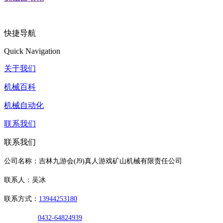
快捷导航
Quick Navigation
关于我们
机械百科
机械自动化
联系我们
联系我们
公司名称：吉林九游会(J9)真人游戏矿山机械有限责任公司
联系人：吴冰
联系方式：
13944253180
0432-64824939