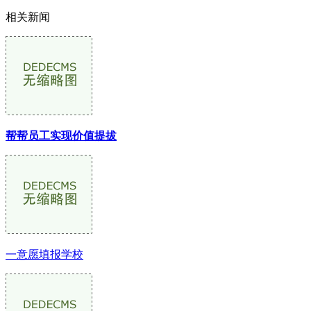
相关新闻
帮帮员工实现价值提拔
一意愿填报学校