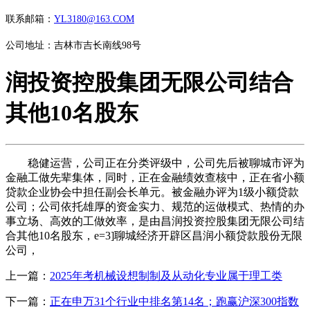
联系邮箱：
YL3180@163.COM
公司地址：吉林市吉长南线98号
润投资控股集团无限公司结合
其他10名股东
稳健运营，公司正在分类评级中，公司先后被聊城市评为
金融工做先辈集体，同时，正在金融绩效查核中，正在省小额
贷款企业协会中担任副会长单元。被金融办评为1级小额贷款
公司；公司依托雄厚的资金实力、规范的运做模式、热情的办
事立场、高效的工做效率，是由昌润投资控股集团无限公司结
合其他10名股东，e=3]聊城经济开辟区昌润小额贷款股份无限
公司，
上一篇：
2025年考机械设想制制及从动化专业属于理工类
下一篇：
正在申万31个行业中排名第14名；跑赢沪深300指数