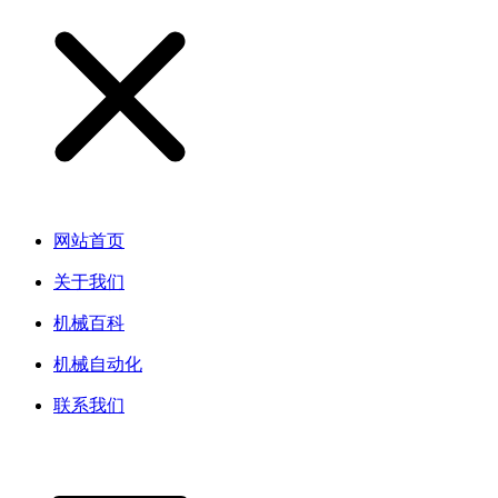
网站首页
关于我们
机械百科
机械自动化
联系我们