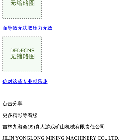
而导致无法取压力无效
你对这些专业感乐趣
点击分享
更多精彩等着您！
吉林九游会(J9)真人游戏矿山机械有限责任公司
JILIN YONGLONG MINING MACHINERY CO., LTD.