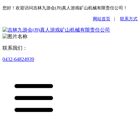
您好！欢迎访问吉林九游会(J9)真人游戏矿山机械有限责任公司！
网站首页
|
联系方式
联系我们：
0432-64824939