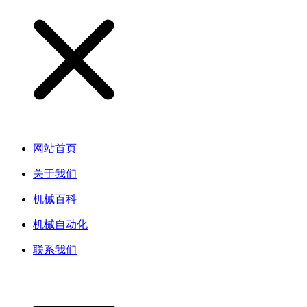
网站首页
关于我们
机械百科
机械自动化
联系我们