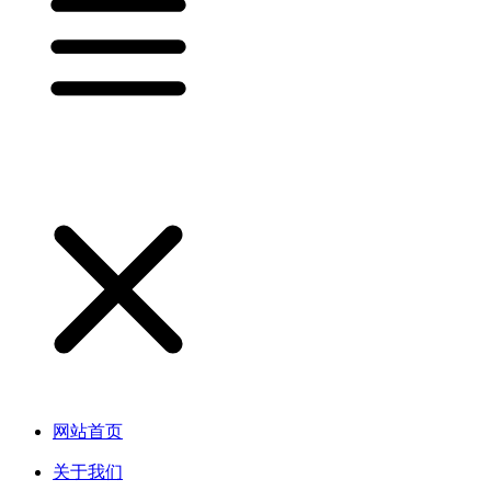
网站首页
关于我们