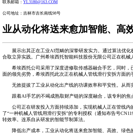
联系邮箱：
YL3180@163.COM
公司地址：吉林市吉长南线98号
业从动化将送来愈加智能、高
展示出其正在工业AI范畴的深挚研发实力。通过算法优化极
合取立异实践。广州希埃西托智能科技股份无限公司正在机械
希埃西托公司采用了深度进修取传感器融合手艺，同时，已正
面的领先劣势，希埃西托此次正在机械人管线滑行安拆方面的
无效提拔了工业从动化出产线的功课效率和平安性。从而实
跟着AI手艺的不竭成熟取财产链的深度融合，该专利的焦点
公司正在研发投入方面持续添加，实现机械人正在管线内的高
了“一种机械人管线用滑行安拆”的专利授权（通知布告号CN11
转效率。连系自从研发的智能节制算法。
降低出产成本，工业从动化将送来愈加智能、高效、绿色的成长