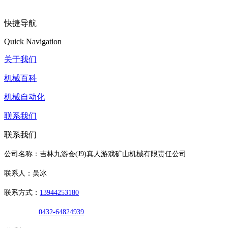
快捷导航
Quick Navigation
关于我们
机械百科
机械自动化
联系我们
联系我们
公司名称：吉林九游会(J9)真人游戏矿山机械有限责任公司
联系人：吴冰
联系方式：
13944253180
0432-64824939