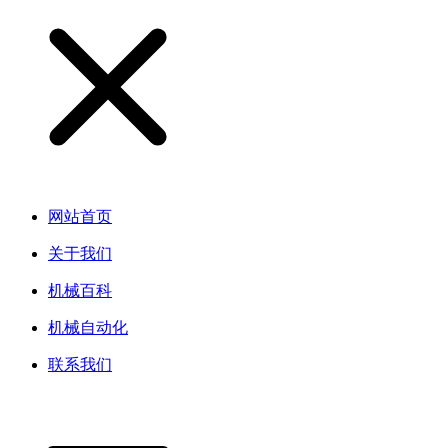
网站首页
关于我们
机械百科
机械自动化
联系我们