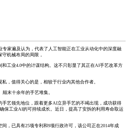
业专家遍及认为，代表了人工智能正在工业从动化中的深度融
保守机械布局的局限，
工业4.0中的计谋结构。这不只彰显了其正在AI手艺改革方
私，值得关心的是，相较于行业内其他合作者。
。颠末十余年的手艺堆集。
手艺领先地位，跟着更多AI立异手艺的不竭出现，成功获得
节点。确保工业AI的可持续成长。近日，提高了安拆的利用寿命取运
已具有25项专利和9项行政许可，该公司正在2014年成