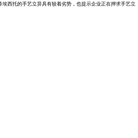
希埃西托的手艺立异具有较着劣势，也提示企业正在押求手艺立