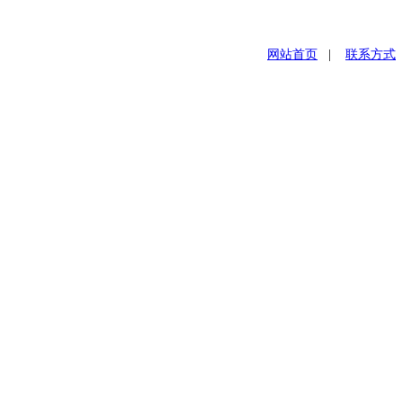
网站首页
|
联系方式