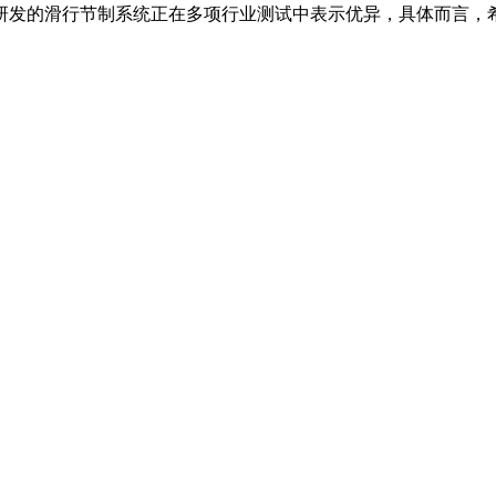
研发的滑行节制系统正在多项行业测试中表示优异，具体而言，