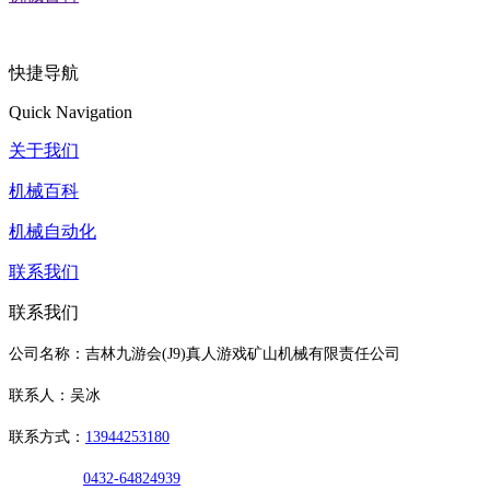
快捷导航
Quick Navigation
关于我们
机械百科
机械自动化
联系我们
联系我们
公司名称：吉林九游会(J9)真人游戏矿山机械有限责任公司
联系人：吴冰
联系方式：
13944253180
0432-64824939