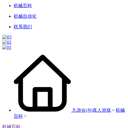
机械百科
机械自动化
联系我们
九游会(J9)真人游戏
>
机械
百科
>
机械百科